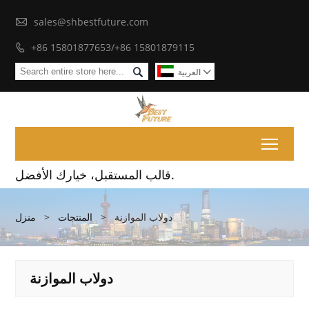

sales@shbestfuture.com
+86 15801877653/+86 15801879115


العربية

Toggl
قالب المستقبل، خيارك الأفضل.
دولاب الموازنة
>
المنتجات
>
منزل
دولاب الموازنة