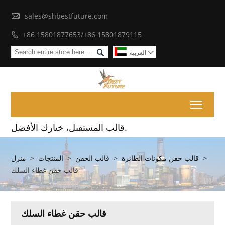

sales@shbestfuture.com
+86 15801877653/+86 15801879115


العربية

Toggl
قالب المستقبل، خيارك الأفضل.
>
قالب حقن مكونات الطائرة
>
قالب الحقن
>
المنتجات
>
منزل
قالب حقن غطاء السلك
قالب حقن غطاء السلك