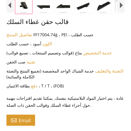
قالب حقن غطاء السلك
تفاصيل المنتج
FF17004،74g ، PEI ، حسب الطلب
اللون
أسود ، حسب الطلب
خدمة التخصيص
متاح (قوالب وتصميم المنتجات ، تصنيع قوالب)
تقنية
صب الحقن
التعبئة والتغليف
خدمة الشباك الواحد المخصصة (تجميع المنتج والتعبئة
الكاملة والسائبة)
دفع
بطاقة الائتمان ، T / T ، (FOB)
عادة ، يتم اختيار المواد البلاستيكية بنفسك. يمكننا تقديم اقتراحات مهنية
حول أجزاء غطاء السلك وقوالب الحقن ذات الصلة.

Email