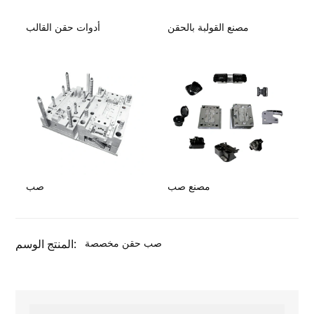
مصنع القولبة بالحقن
أدوات حقن القالب
مصنع صب
صب
صب حقن مخصصة
المنتج الوسم: