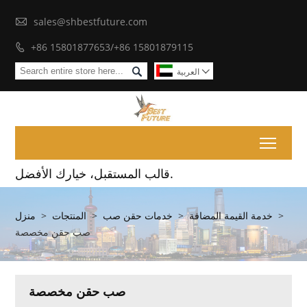

sales@shbestfuture.com
+86 15801877653/+86 15801879115


العربية

Toggl
قالب المستقبل، خيارك الأفضل.
>
خدمة القيمة المضافة
>
خدمات حقن صب
>
المنتجات
>
منزل
صب حقن مخصصة
صب حقن مخصصة