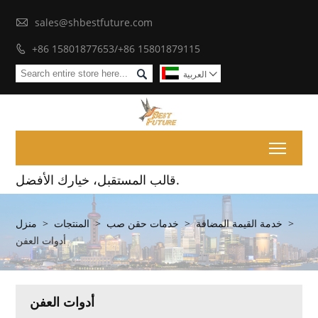

sales@shbestfuture.com
+86 15801877653/+86 15801879115


العربية

Toggl
قالب المستقبل، خيارك الأفضل.
>
خدمة القيمة المضافة
>
خدمات حقن صب
>
المنتجات
>
منزل
أدوات العفن
أدوات العفن